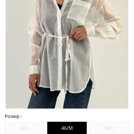
Розмір
46/M
44/S
48/L