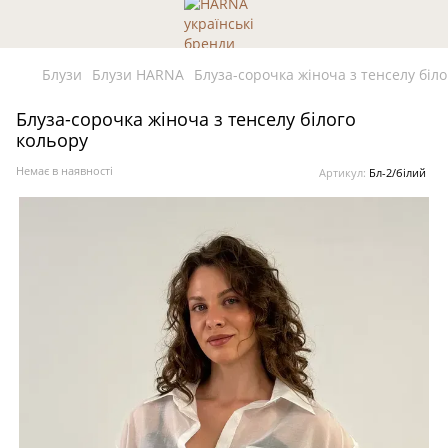
Блузи
Блузи HARNA
Блуза-сорочка жіноча з тенселу біло
Блуза-сорочка жіноча з тенселу білого
кольору
Немає в наявності
Артикул:
Бл-2/білий