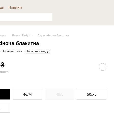
ди
Новини
лузи
Блузи Hladysh
Блуза жіноча блакитна
жіноча блакитна
19-1/блакитний
Написати відгук
 ₴
вності
46/M
48/L
50/XL
L