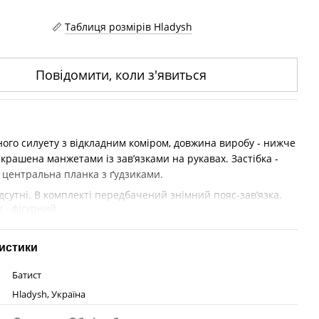
Таблиця розмірів Hladysh
Повідомити, коли з'явиться
ного силуету з відкладним коміром, довжина виробу - нижче
крашена манжетами із завʼязками на рукавах. Застібка -
 центральна планка з ґудзиками.
дсутні. В комплекті передбачений знімний пояс-завʼязка.
 - фігурний.
истики
Батист
Hladysh, Україна