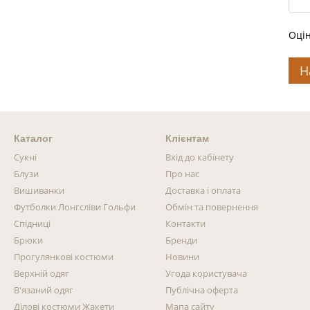
Оцін
Н
Каталог
Клієнтам
Сукні
Вхід до кабінету
Блузи
Про нас
Вишиванки
Доставка і оплата
Футболки Лонгсліви Гольфи
Обмін та повернення
Спідниці
Контакти
Брюки
Бренди
Прогулянкові костюми
Новини
Верхній одяг
Угода користувача
В'язаний одяг
Публічна оферта
Ділові костюми Жакети
Мапа сайту