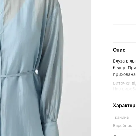
Опис
Блуза віль
бедер. При
прихована
Виточки ві
Низ виробу
Характер
Тканина
Виробник