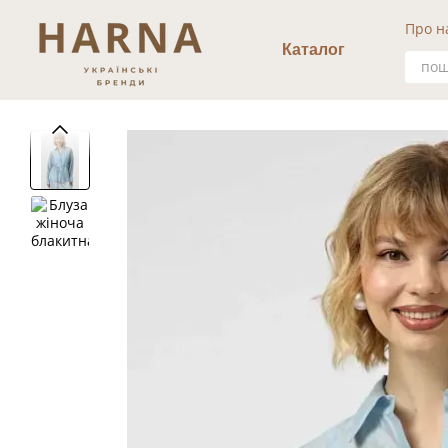
Перейти к основному контенту
Про н
Уго
Каталог