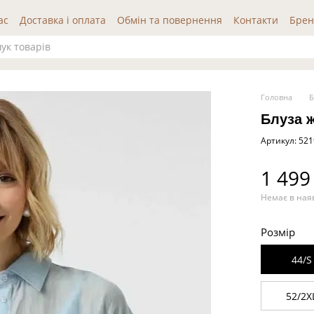
ас
Доставка і оплата
Обмін та повернення
Контакти
Брен
да користувача
Публічна оферта
Відгуки про нас
Головна
Б
Блуза 
Артикул: 52
1 499
Немає в ная
Розмір
44/S
52/2X