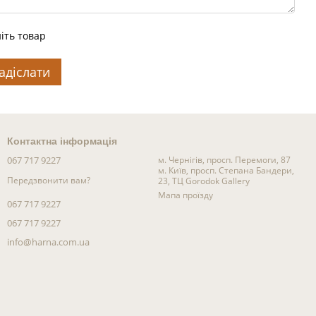
іть товар
адіслати
Контактна інформація
067 717 9227
м. Чернігів, просп. Перемоги, 87
м. Київ, просп. Степана Бандери,
Передзвонити вам?
23, ТЦ Gorodok Gallery
Мапа проїзду
067 717 9227
067 717 9227
info@harna.com.ua