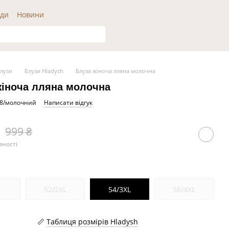
ди
Новини
лузи
Блузи Hladysh
Блуза жіноча лляна молочна
жіноча лляна молочна
68/молочний
Написати відгук
999 ₴
вності
L
52/2XL
54/3XL
56/4XL
Таблиця розмірів Hladysh