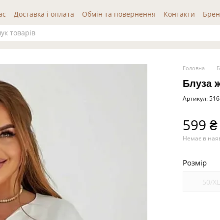
ас
Доставка і оплата
Обмін та повернення
Контакти
Брен
да користувача
Публічна оферта
Відгуки про нас
Головна
Б
Блуза 
Артикул: 51
599 ₴
Немає в ная
Розмір
50/X