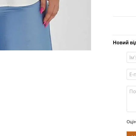
Новий ві
Оцін