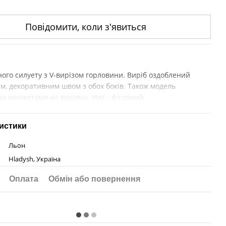
Повідомити, коли з'явиться
ного силуету з V-вирізом горловини. Виріб оздоблений
м, декоративним швом з обох боків. Також модель
а манжетами на рукавах. Низ - фігурний.
истики
Льон
Hladysh, Україна
Оплата
Обмін або повернення