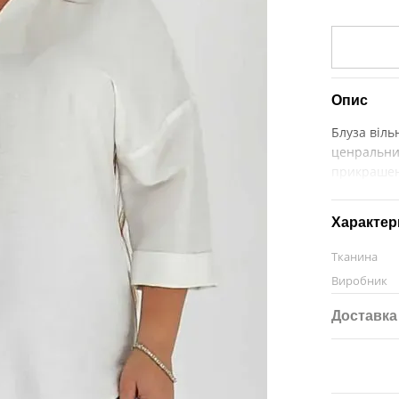
Опис
Блуза віль
ценральни
прикрашен
Характер
Тканина
Виробник
Доставка