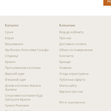
Н
Каталог
Клієнтам
Сукні
Вхід до кабінету
Блузи
Про нас
Вишиванки
Доставка і оплата
Футболки Лонгсліви Гольфи
Обмін та повернення
Спідниці
Контакти
Брюки
Бренди
Прогулянкові костюми
Новини
Верхній одяг
Угода користувача
В'язаний одяг
Публічна оферта
Ділові костюми Жакети
Мапа сайту
Жилети
Відгуки про нас
Спортивні костюми Худі
Світшоти Брюки
Ми в соцмережах
Сумки Рюкзаки