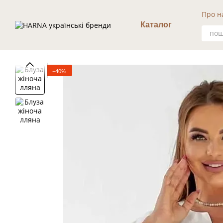
Перейти к основному контенту
Про н
Уго
Каталог
−40%