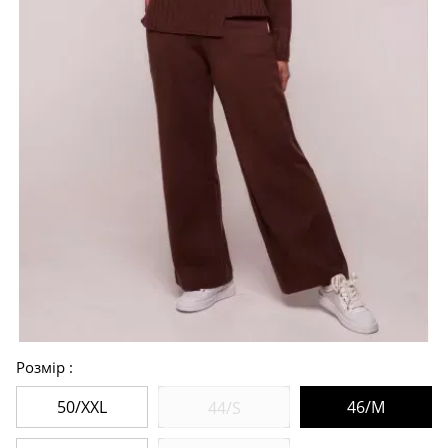
Розмір
50/XXL
46/M
44/S