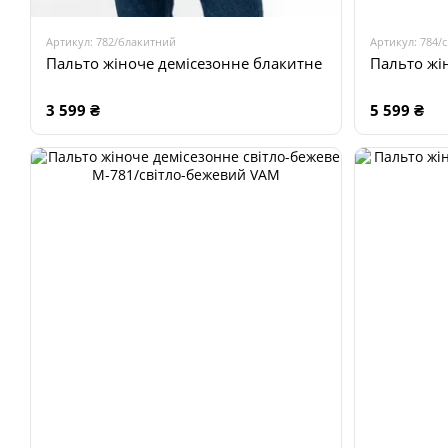
Артикул: 782/блакитний
Артикул: 784/
Пальто жіноче демісезонне блакитне
Пальто жі
3 599 ₴
5 599 ₴