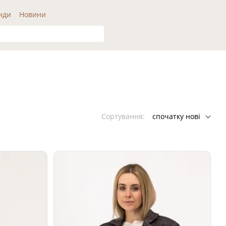
нди
Новини
Сортування:
спочатку нові