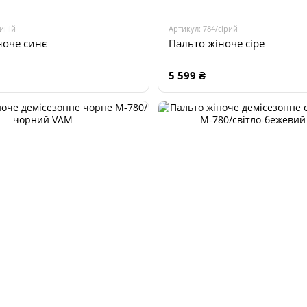
синій
Артикул: 784/сірий
ноче синє
Пальто жіноче сіре
5 599 ₴