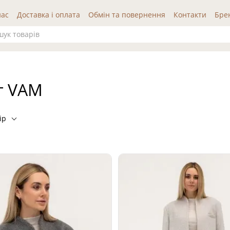
нас
Доставка і оплата
Обмін та повернення
Контакти
Бре
ода користувача
Публічна оферта
Відгуки про нас
г VAM
ір