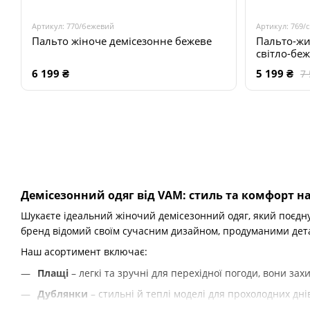
Артикул: 770/бежевий
Артикул: 769/
Пальто жіноче демісезонне бежеве
Пальто-жи
світло-бе
6 199 ₴
5 199 ₴
7 
Демісезонний одяг від VAM: стиль та комфорт н
Шукаєте ідеальний жіночий демісезонний одяг, який поєднує
бренд відомий своїм сучасним дизайном, продуманими дета
Наш асортимент включає:
Плащі
– легкі та зручні для перехідної погоди, вони захи
Дублянки
– стильні й теплі моделі для прохолодних дні