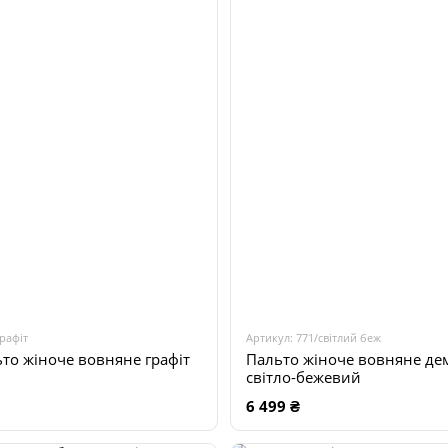
графіт
Артикул: 771/світлий беж
ьто жіноче вовняне графіт
Пальто жіноче вовняне де
світло-бежевий
6 499 ₴