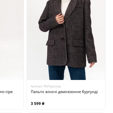
Артикул: 782/бургунді
ло-сіре
Пальто жіночі демісезонне бургунді
3 599 ₴