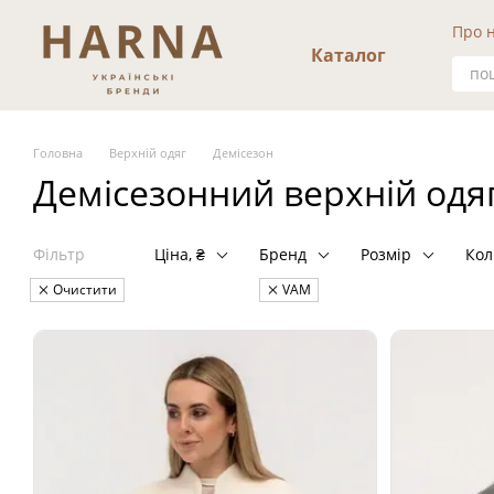
Перейти к основному контенту
Про 
Каталог
Уг
Головна
Верхній одяг
Демісезон
Демісезонний верхній одя
Фільтр
Ціна, ₴
Бренд
Розмір
Кол
Очистити
VAM