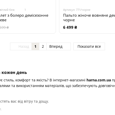
світлий беж
1
Артикул: 771/чорне
Пальто жіноче вовняне де
лет з болеро демісезонне
чорне
жеве
6 499 ₴
599 ₴
Назад
1
2
Вперед
Показати все
а кожен день
 стиль, комфорт та якість? В інтернет-магазині
harna.com.ua
пр
лями та використанням матеріалів, що забезпечують довговічні
стять вас від вітру та дощу.
в.