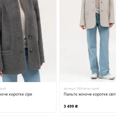
сірий
Артикул: 783/світло-сірий
оче коротке сіре
Пальто жіноче коротке світ
3 499 ₴