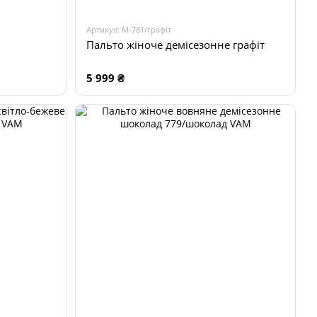
Артикул: М-781/графіт
Пальто жіноче демісезонне графіт
5 999 ₴