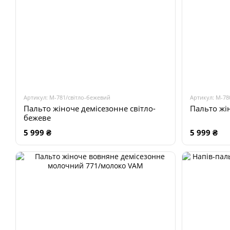
Артикул: М-781/світло-бежевий
Артикул: М-7
Пальто жіноче демісезонне світло-
Пальто жі
бежеве
5 999 ₴
5 999 ₴