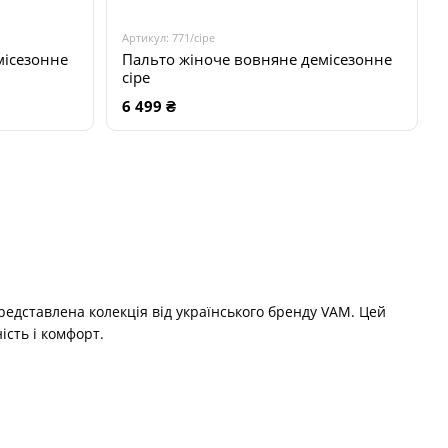
Артикул: 771/сіре
місезонне
Пальто жіноче вовняне демісезонне
сіре
6 499 ₴
едставлена колекція від українського бренду VAM. Цей
сть і комфорт.