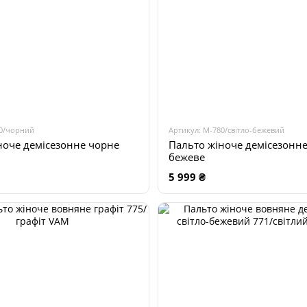
80/чорний
Артикул: М-780/світло-бежевий
ноче демісезонне чорне
Пальто жіноче демісезонне
бежеве
5 999 ₴