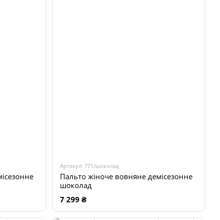
Артикул: 771/шоколад
місезонне
Пальто жіноче вовняне демісезонне
шоколад
7 299 ₴