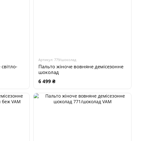
Артикул: 779/шоколад
 світло-
Пальто жіноче вовняне демісезонне
шоколад
6 499 ₴