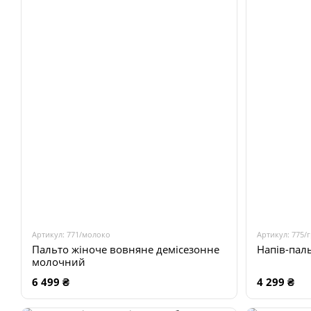
Артикул: 771/молоко
Артикул: 775/
Пальто жіноче вовняне демісезонне
Напів-пал
молочний
6 499 ₴
4 299 ₴