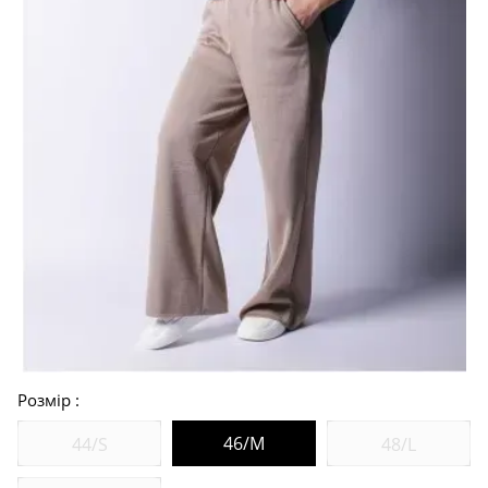
Розмір
46/M
44/S
48/L