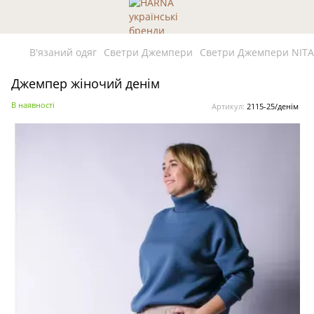
В'язаний одяг
Светри Джемпери
Светри Джемпери NITA
Джемпер жіночий денім
В наявності
Артикул:
2115-25/денім