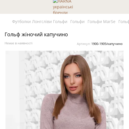
Футболки Лонгсліви Гольфи
Гольфи
Гольфи MarSe
Голь
Гольф жіночий капучино
Немає в наявності
Артикул:
1900-1905/капучино