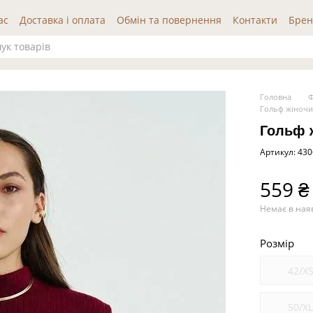
ас
Доставка і оплата
Обмін та повернення
Контакти
Брен
да користувача
Публічна оферта
Відгуки про нас
Головна
Ф
Гольф жіночи
Гольф 
Артикул: 43
559 ₴
Немає в ная
Розмір
42/X
50/X