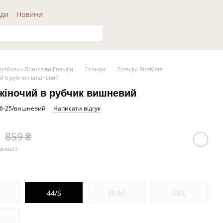
ди
Новини
утболки Лонгсліви Гольфи
Гольфи
Гольфи RicaMare
й в рубчик вишневий
жіночий в рубчик вишневий
06-25/вишневий
Написати відгук
859 ₴
вності
S
44/S
46/M
48/L
L