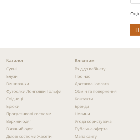
Оцін
Н
Каталог
Клієнтам
Сукні
Вхід до кабінету
Блузи
Про нас
Вишиванки
Доставка і оплата
Футболки Лонгсліви Гольфи
Обмін та повернення
Спідниці
Контакти
Брюки
Бренди
Прогулянкові костюми
Новини
Верхній одяг
Угода користувача
В'язаний одяг
Публічна оферта
Ділові костюми Жакети
Мапа сайту