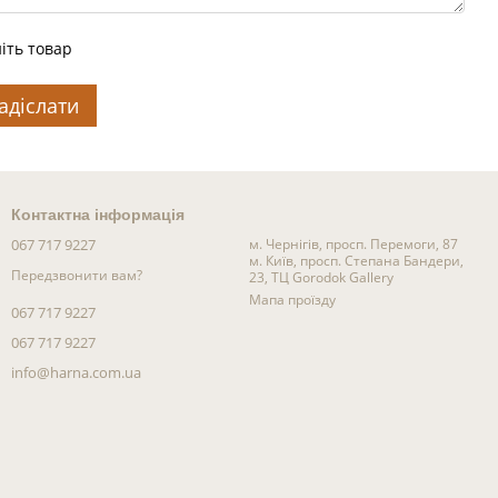
іть товар
адіслати
Контактна інформація
067 717 9227
м. Чернігів, просп. Перемоги, 87
м. Київ, просп. Степана Бандери,
Передзвонити вам?
23, ТЦ Gorodok Gallery
Мапа проїзду
067 717 9227
067 717 9227
info@harna.com.ua