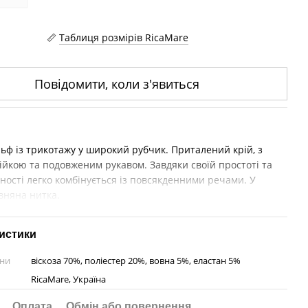
Таблиця розмірів RicaMare
Повідомити, коли з'явиться
ьф із трикотажу у широкий рубчик. Приталений крій, з
ійкою та подовженим рукавом. Завдяки своїй простоті та
ності легко комбінується із повсякденними речами. У
овняна нитка.
истики
ини
віскоза 70%, поліестер 20%, вовна 5%, еластан 5%
RicaMare, Україна
Оплата
Обмін або повернення