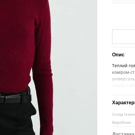
Опис
Теплий гол
коміром-ст
універсаль
складі є в
Характер
Склад ткан
Виробник
Доставка