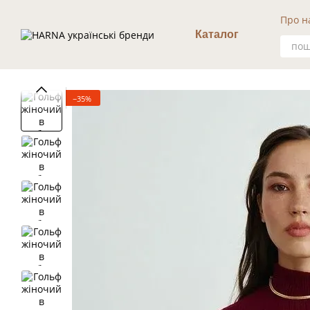
Перейти к основному контенту
Про н
Уго
Каталог
−35%