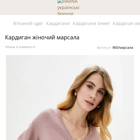
В'язаний одяг
Кардигани
Кардигани Sewel
Кардиган ж
Кардиган жіночий марсала
Немає в наявності
Артикул:
860/марсала