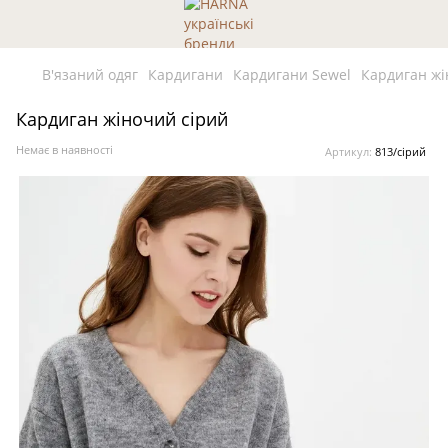
В'язаний одяг
Кардигани
Кардигани Sewel
Кардиган жі
Кардиган жіночий сірий
Немає в наявності
Артикул:
813/сірий