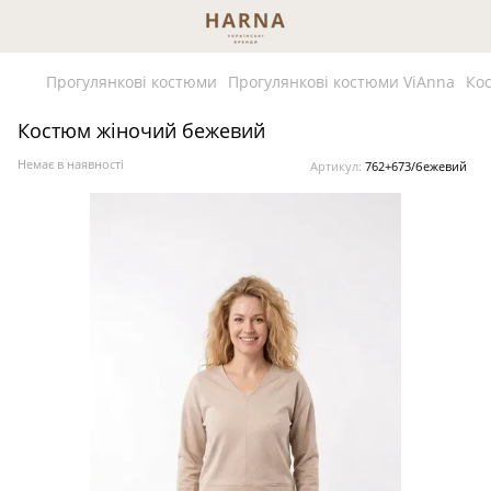
Прогулянкові костюми
Прогулянкові костюми ViAnna
Ко
Костюм жіночий бежевий
Немає в наявності
Артикул:
762+673/бежевий