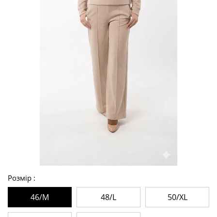
Розмір
46/M
48/L
50/XL