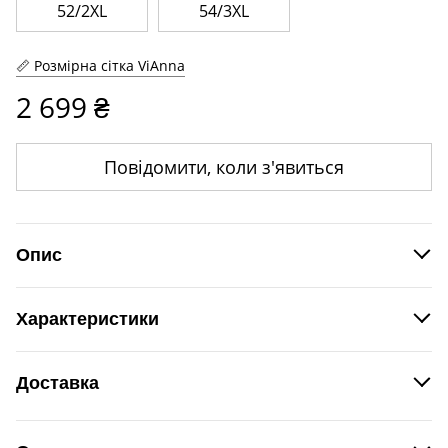
52/2XL
54/3XL
Розмірна сітка ViAnna
2 699 ₴
Повідомити, коли з'явиться
Опис
Костюм жіночий трикотажний.
Характеристики
Виробник
ViAnna, Україна
Доставка
Новою поштою
згідно
Доставка
за рахунок Покупця
тарифів Нової пошти.