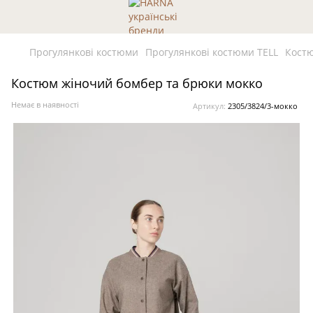
Прогулянкові костюми
Прогулянкові костюми TELL
Костю
Костюм жіночий бомбер та брюки мокко
Немає в наявності
Артикул:
2305/3824/3-мокко