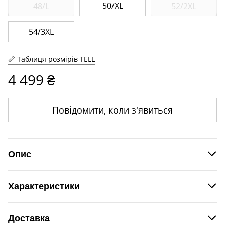
50/XL
48/L
52/2XL
54/3XL
Таблиця розмірів TELL
4 499 ₴
Повідомити, коли з'явиться
Опис
Костюм жіночий бомбер та брюки.
Характеристики
Склад тканини
35% віскоза, 35% котон, 30% поліестер
Виробник
TELL, Україна
Доставка