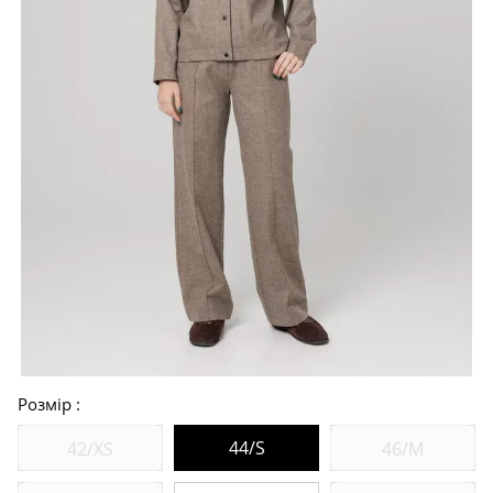
Розмір
44/S
42/XS
46/M