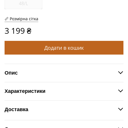
48/L
Розмірна сітка
3 199 ₴
Додати в кошик
Опис
Костюм жіночий.
Характеристики
Виробник
Nikolo Polini, Україна
Доставка
Новою поштою
згідно
Доставка
за рахунок Покупця
тарифів Нової пошти.