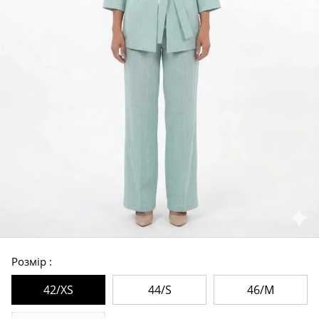
Розмір
42/XS
44/S
46/M