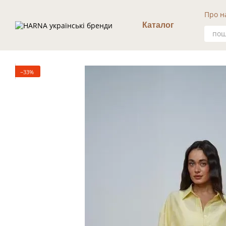
Перейти к основному контенту
Про н
Уго
Каталог
−33%