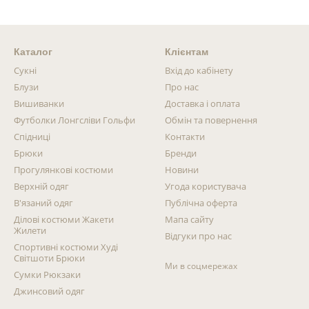
Каталог
Клієнтам
Сукні
Вхід до кабінету
Блузи
Про нас
Вишиванки
Доставка і оплата
Футболки Лонгсліви Гольфи
Обмін та повернення
Спідниці
Контакти
Брюки
Бренди
Прогулянкові костюми
Новини
Верхній одяг
Угода користувача
В'язаний одяг
Публічна оферта
Ділові костюми Жакети
Мапа сайту
Жилети
Відгуки про нас
Спортивні костюми Худі
Світшоти Брюки
Ми в соцмережах
Сумки Рюкзаки
Джинсовий одяг