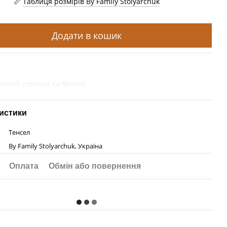
Таблиця розмірів By Family Stolyarchuk
Додати в кошик
ночий сорочка та брюки.
истики
Тенсел
By Family Stolyarchuk, Україна
Оплата
Обмін або повернення