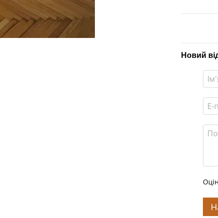
Новий ві
Оцін
Н