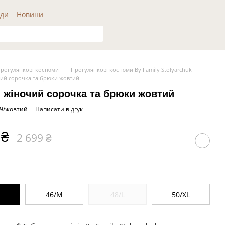
ди
Новини
рогулянкові костюми
Прогулянкові костюми By Family Stolyarchuk
ий сорочка та брюки жовтий
 жіночий сорочка та брюки жовтий
69/жовтий
Написати відгук
 ₴
2 699 ₴
46/M
48/L
50/XL