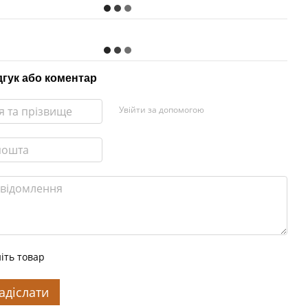
дгук або коментар
Увійти за допомогою
іть товар
адіслати