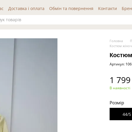
ас
Доставка і оплата
Обмін та повернення
Контакти
Брен
да користувача
Публічна оферта
Відгуки про нас
Головна
П
Костюм жіноч
Костюм
Артикул: 10
1 799
В наявності
Розмір
44/S