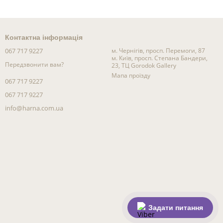
Контактна інформація
067 717 9227
м. Чернігів, просп. Перемоги, 87
м. Київ, просп. Степана Бандери,
Передзвонити вам?
23, ТЦ Gorodok Gallery
Мапа проїзду
067 717 9227
067 717 9227
info@harna.com.ua
Задати питання