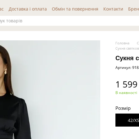
ас
Доставка і оплата
Обмін та повернення
Контакти
Брен
да користувача
Публічна оферта
Відгуки про нас
Головна
С
Сукня святко
Сукня 
Артикул: 91
1 599
В наявності
Розмір
42/X