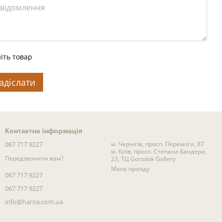
іть товар
адіслати
Контактна інформація
067 717 9227
м. Чернігів, просп. Перемоги, 87
м. Київ, просп. Степана Бандери,
Передзвонити вам?
23, ТЦ Gorodok Gallery
Мапа проїзду
067 717 9227
067 717 9227
info@harna.com.ua