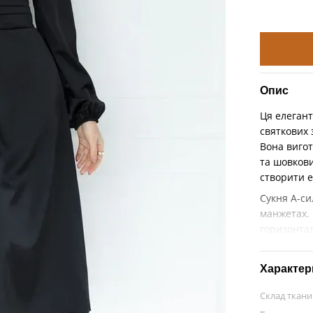
Опис
Ця елегант
святкових 
Вона вигот
та шовкови
створити 
Сукня А-си
манжетах. 
горизонта
Характер
Склад ткан