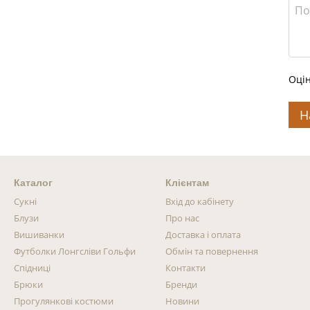
Оцін
Н
Каталог
Клієнтам
Сукні
Вхід до кабінету
Блузи
Про нас
Вишиванки
Доставка і оплата
Футболки Лонгсліви Гольфи
Обмін та повернення
Спідниці
Контакти
Брюки
Бренди
Прогулянкові костюми
Новини