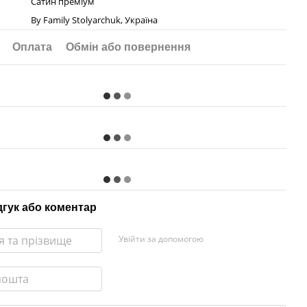
Сатин преміум
By Family Stolyarchuk, Україна
Оплата
Обмін або повернення
дгук або коментар
Увійти за допомогою