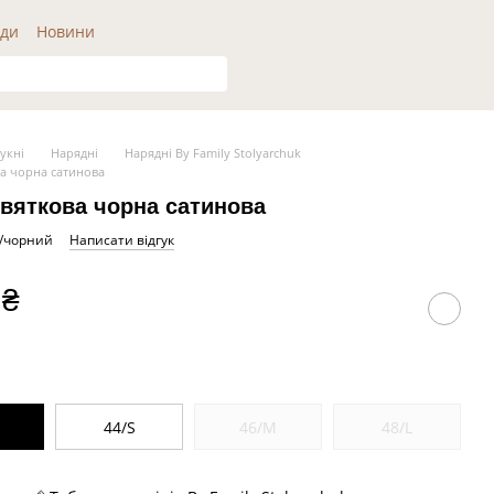
ди
Новини
укні
Нарядні
Нарядні By Family Stolyarchuk
ва чорна сатинова
святкова чорна сатинова
8/чорний
Написати відгук
 ₴
S
44/S
46/M
48/L