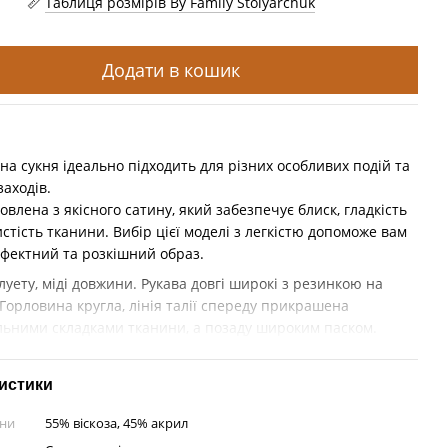
Таблиця розмірів By Family Stolyarchuk
Додати в кошик
на сукня ідеально підходить для різних особливих подій та
заходів.
овлена з якісного сатину, який забезпечує блиск, гладкість
стість тканини. Вибір цієї моделі з легкістю допоможе вам
ефектний та розкішний образ.
луету, міді довжини. Рукава довгі широкі з резинкою на
Горловина кругла, лінія талії спереду прикрашена
льними складками тканини, а позаду широким паском.
истики
ини
55% віскоза, 45% акрил