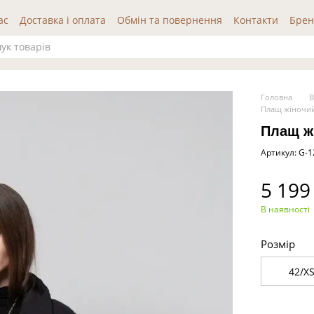
ас
Доставка і оплата
Обмін та повернення
Контакти
Брен
да користувача
Публічна оферта
Відгуки про нас
Головна
В
Плащ жіночий
Плащ ж
Артикул: G-
5 199
В наявності
Розмір
42/X