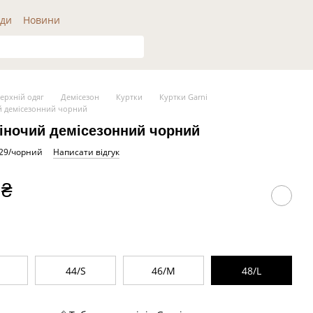
ди
Новини
ерхній одяг
Демісезон
Куртки
Куртки Garni
 демісезонний чорний
іночий демісезонний чорний
129/чорний
Написати відгук
 ₴
S
44/S
46/M
48/L