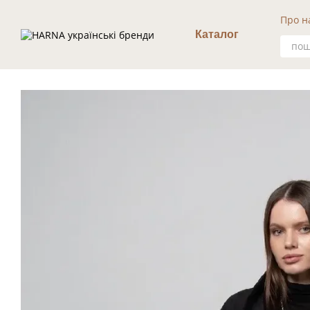
Перейти к основному контенту
Про н
Уго
Каталог