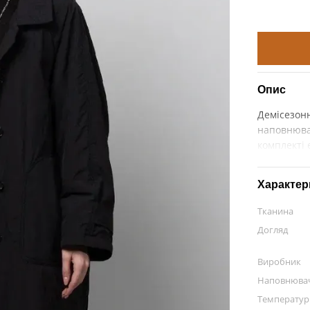
Опис
Демісезон
наповнювач
комплекті 
Характер
Тканина
Догляд
Виробник
Наповнюва
Температу