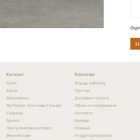
Оцін
Н
Каталог
Клієнтам
Сукні
Вхід до кабінету
Блузи
Про нас
Вишиванки
Доставка і оплата
Футболки Лонгсліви Гольфи
Обмін та повернення
Спідниці
Контакти
Брюки
Бренди
Прогулянкові костюми
Новини
Верхній одяг
Угода користувача