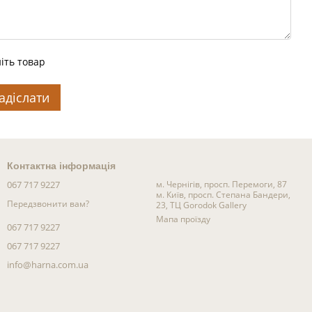
іть товар
адіслати
Контактна інформація
067 717 9227
м. Чернігів, просп. Перемоги, 87
м. Київ, просп. Степана Бандери,
Передзвонити вам?
23, ТЦ Gorodok Gallery
Мапа проїзду
067 717 9227
067 717 9227
info@harna.com.ua