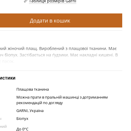
Таблиця розмірів Garni
Додати в кошик
ний жіночий плащ. Вироблений з плащової тканини. Має
 біопух. Застібається на ґудзики. Має накладні кишені. В
є пасок.
истики
Плащова тканина
Можна прати в пральній машинці з дотриманням
рекомендацій по догляду
GARNI, Україна
ч
Біопух
рний
До 0°C