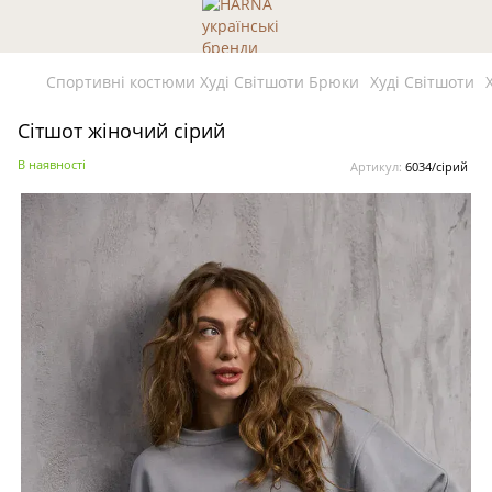
Спортивні костюми Худі Світшоти Брюки
Худі Світшоти
Сітшот жіночий сірий
В наявності
Артикул:
6034/сірий