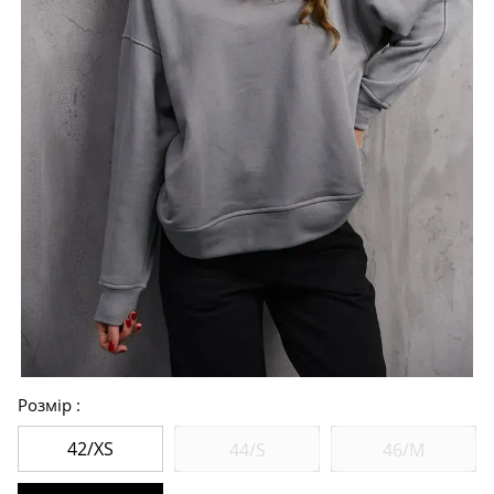
Розмір
42/XS
44/S
46/M