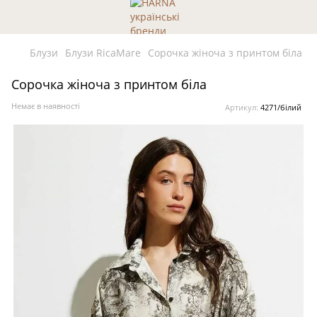
Блузи
Блузи RicaMare
Сорочка жіноча з принтом біла
Сорочка жіноча з принтом біла
Немає в наявності
Артикул:
4271/білий