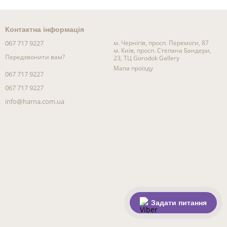
Контактна інформація
067 717 9227
м. Чернігів, просп. Перемоги, 87
м. Київ, просп. Степана Бандери,
Передзвонити вам?
23, ТЦ Gorodok Gallery
Мапа проїзду
067 717 9227
067 717 9227
info@harna.com.ua
Задати питання