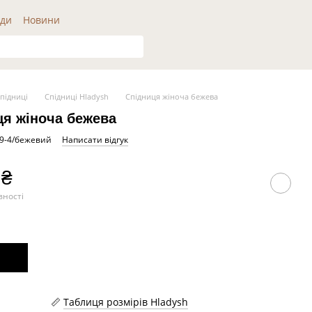
ди
Новини
підниці
Спідниці Hladysh
Спідниця жіноча бежева
ця жіноча бежева
49-4/бежевий
Написати відгук
 ₴
вності
Таблиця розмірів Hladysh