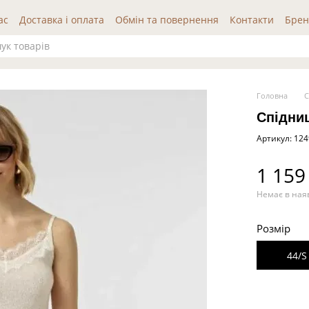
ас
Доставка і оплата
Обмін та повернення
Контакти
Брен
да користувача
Публічна оферта
Відгуки про нас
Головна
С
Спідни
Артикул: 12
1 159
Немає в ная
Розмір
44/S