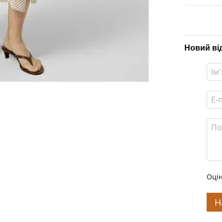
Новий ві
Оцін
Н