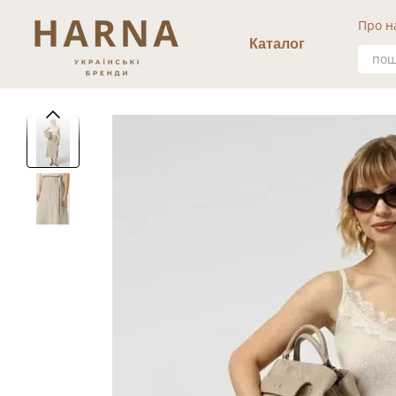
Перейти к основному контенту
Про н
Уго
Каталог