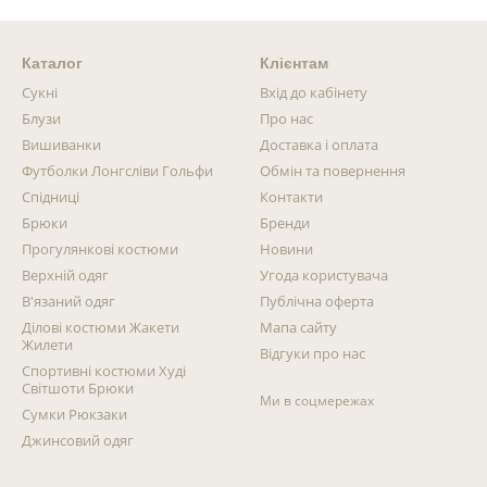
Каталог
Клієнтам
Сукні
Вхід до кабінету
Блузи
Про нас
Вишиванки
Доставка і оплата
Футболки Лонгсліви Гольфи
Обмін та повернення
Спідниці
Контакти
Брюки
Бренди
Прогулянкові костюми
Новини
Верхній одяг
Угода користувача
В'язаний одяг
Публічна оферта
Ділові костюми Жакети
Мапа сайту
Жилети
Відгуки про нас
Спортивні костюми Худі
Світшоти Брюки
Ми в соцмережах
Сумки Рюкзаки
Джинсовий одяг