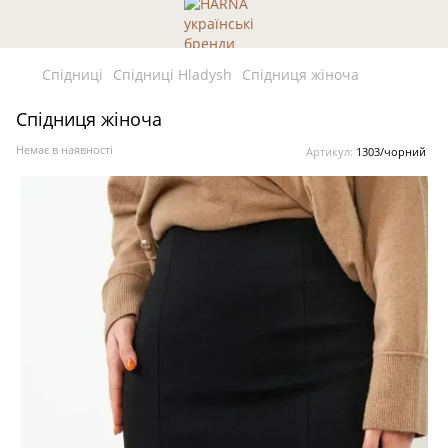
Спідниці
Спідниці Hladysh
Спідниця жіноча
Спідниця жіноча
Немає в наявності
Артикул:
1303/чорний