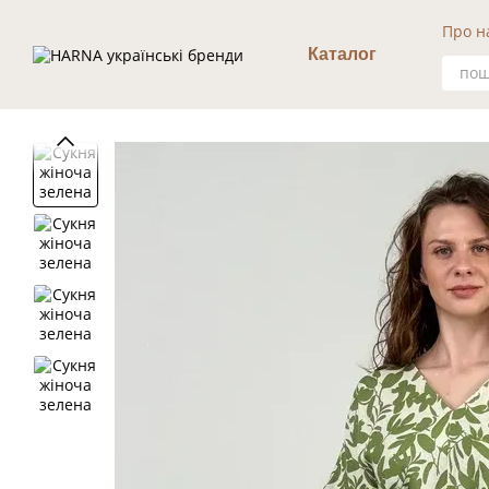
Перейти к основному контенту
Про н
Уго
Каталог