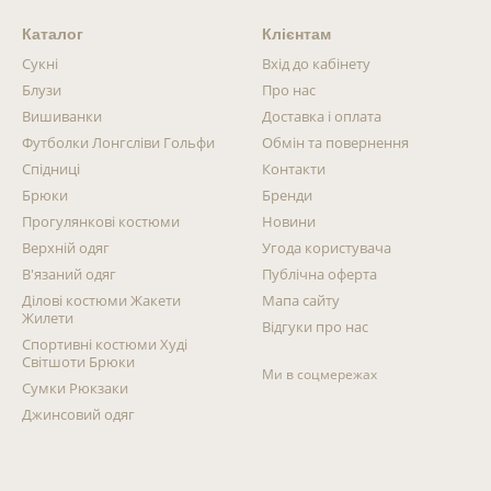
Каталог
Клієнтам
Сукні
Вхід до кабінету
Блузи
Про нас
Вишиванки
Доставка і оплата
Футболки Лонгсліви Гольфи
Обмін та повернення
Спідниці
Контакти
Брюки
Бренди
Прогулянкові костюми
Новини
Верхній одяг
Угода користувача
В'язаний одяг
Публічна оферта
Ділові костюми Жакети
Мапа сайту
Жилети
Відгуки про нас
Спортивні костюми Худі
Світшоти Брюки
Ми в соцмережах
Сумки Рюкзаки
Джинсовий одяг