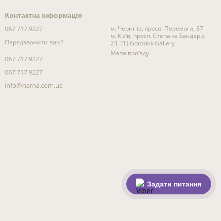
Контактна інформація
067 717 9227
м. Чернігів, просп. Перемоги, 87
м. Київ, просп. Степана Бандери,
Передзвонити вам?
23, ТЦ Gorodok Gallery
Мапа проїзду
067 717 9227
067 717 9227
info@harna.com.ua
Задати питання