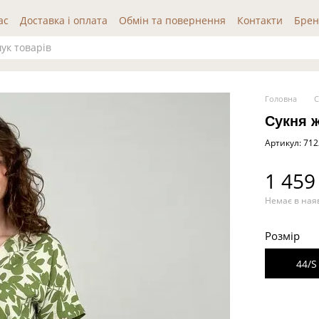
ас
Доставка і оплата
Обмін та повернення
Контакти
Брен
да користувача
Публічна оферта
Відгуки про нас
Головна
С
Сукня 
Артикул: 71
1 459
Немає в ная
Розмір
44/S