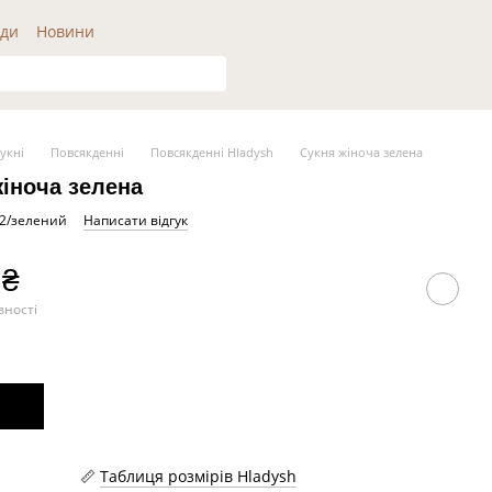
ди
Новини
укні
Повсякденні
Повсякденні Hladysh
Сукня жіноча зелена
жіноча зелена
22/зелений
Написати відгук
 ₴
вності
Таблиця розмірів Hladysh