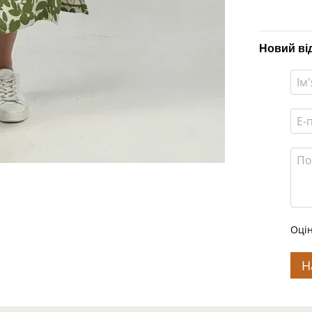
Новий ві
Оцін
Н