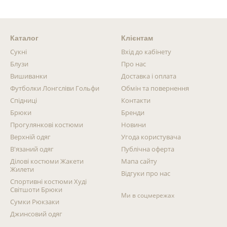
Каталог
Клієнтам
Сукні
Вхід до кабінету
Блузи
Про нас
Вишиванки
Доставка і оплата
Футболки Лонгсліви Гольфи
Обмін та повернення
Спідниці
Контакти
Брюки
Бренди
Прогулянкові костюми
Новини
Верхній одяг
Угода користувача
В'язаний одяг
Публічна оферта
Ділові костюми Жакети
Мапа сайту
Жилети
Відгуки про нас
Спортивні костюми Худі
Світшоти Брюки
Ми в соцмережах
Сумки Рюкзаки
Джинсовий одяг