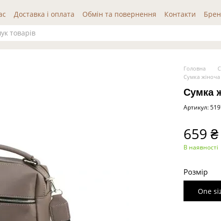
ас
Доставка і оплата
Обмін та повернення
Контакти
Брен
да користувача
Публічна оферта
Відгуки про нас
Головна
С
Сумка жіноча
Сумка 
Артикул: 51
659 ₴
В наявності
Розмір
One si