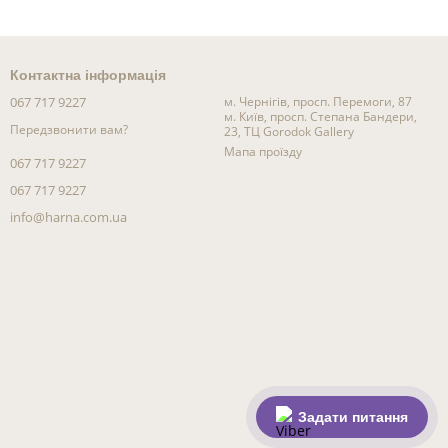
Контактна інформація
067 717 9227
м. Чернігів, просп. Перемоги, 87
м. Київ, просп. Степана Бандери,
Передзвонити вам?
23, ТЦ Gorodok Gallery
Мапа проїзду
067 717 9227
067 717 9227
info@harna.com.ua
Задати питання