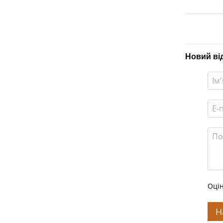
Новий ві
Оцін
Н