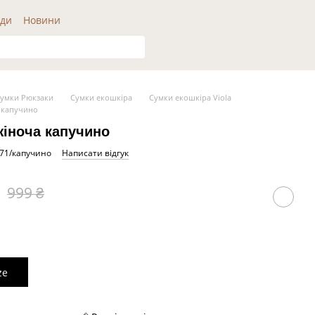
ди
Новини
умки Рюкзаки
Сумки екошкіра
Сумки екошкіра Viola
 капучино
жіноча капучино
971/капучино
Написати відгук
999 ₴
ze