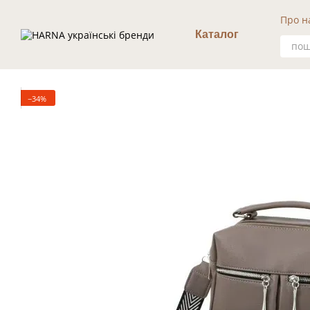
Перейти к основному контенту
Про н
Уго
Каталог
−34%