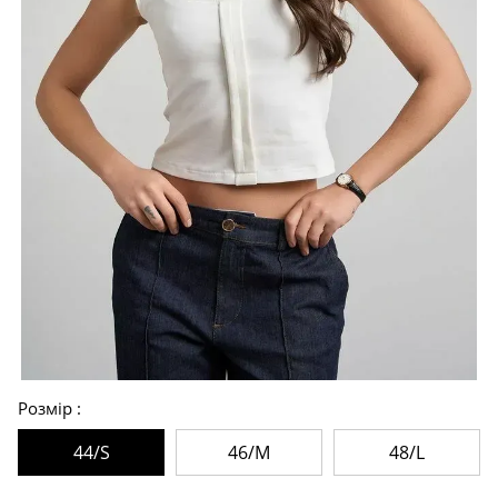
Розмір
44/S
46/M
48/L