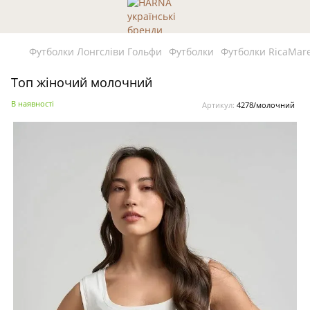
Футболки Лонгсліви Гольфи
Футболки
Футболки RicaMar
Топ жіночий молочний
В наявності
Артикул:
4278/молочний