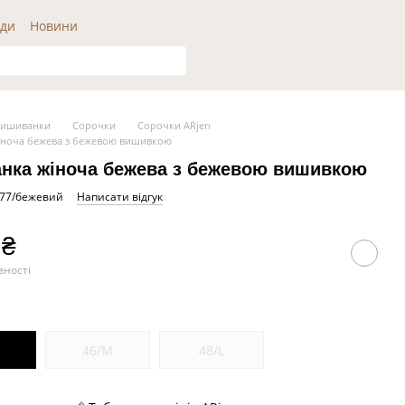
ди
Новини
Вишиванки
Сорочки
Сорочки ARjen
іноча бежева з бежевою вишивкою
нка жіноча бежева з бежевою вишивкою
177/бежевий
Написати відгук
 ₴
вності
46/M
48/L