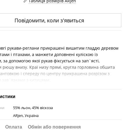
Таблиця розмірів ARjen
Повідомити, коли з'явиться
довгі рукави-реглани прикрашені вишитим гладдю деревом
ітами і птахами, а манжети доповнені куліскою із
, за допомогою якої рукав фіксується на зап`ясті,
 рюшу внизу. Краї низу прямі, кругла горловина обшита
кантовкою і спереду по центру прикрашена розрізом з
 зав`язками з китицями.
истики
ини
55% льон, 45% віскоза
ARjen, Україна
Оплата
Обмін або повернення