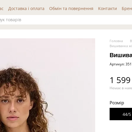
ас
Доставка і оплата
Обмін та повернення
Контакти
Брен
да користувача
Публічна оферта
Відгуки про нас
Головна
Вишиванка ж
Вишива
Артикул: 35
1 599
Немає в ная
Розмір
44/S