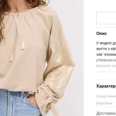
Опис
У моделі 
життя з кв
зав`язками
утворюючи
вузькою о
шовковими
Характер
Склад ткан
Виробник
Доставка