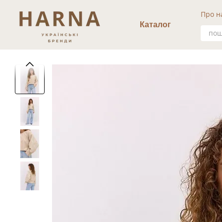
Перейти к основному контенту
Про н
Уго
Каталог