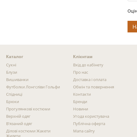
Оцін
Н
Каталог
Клієнтам
Сукні
Вхід до кабінету
Блузи
Про нас
Вишиванки
Доставка і оплата
Футболки Лонгсліви Гольфи
Обмін та повернення
Спідниці
Контакти
Брюки
Бренди
Прогулянкові костюми
Новини
Верхній одяг
Угода користувача
В'язаний одяг
Публічна оферта
Ділові костюми Жакети
Мапа сайту
Жилети