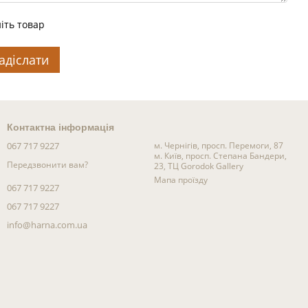
іть товар
адіслати
Контактна інформація
067 717 9227
м. Чернігів, просп. Перемоги, 87
м. Київ, просп. Степана Бандери,
Передзвонити вам?
23, ТЦ Gorodok Gallery
Мапа проїзду
067 717 9227
067 717 9227
info@harna.com.ua