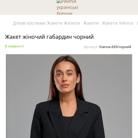
Ділові костюми Жакети Жилети
Жакети
Жакети ViAnna
Жакет жіночий габардин чорний
В наявності
Артикул:
Vianna-693/чорний