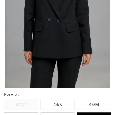
Розмір
44/S
46/M
42/XS