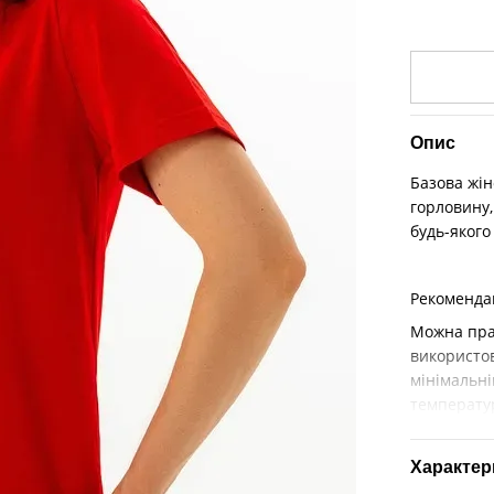
Опис
Базова жін
горловину,
будь-якого
Рекомендац
Можна пра
використо
мінімальні
температур
Характер