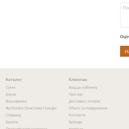
Оцін
Н
Каталог
Клієнтам
Сукні
Вхід до кабінету
Блузи
Про нас
Вишиванки
Доставка і оплата
Футболки Лонгсліви Гольфи
Обмін та повернення
Спідниці
Контакти
Брюки
Бренди
Прогулянкові костюми
Новини