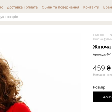
ас
Доставка і оплата
Обмін та повернення
Контакти
Брен
да користувача
Публічна оферта
Відгуки про нас
Головна
Ф
Жіноча футбо
Жіноча
Артикул: Ф-
459 ₴
Немає в ная
Розмір
42/X