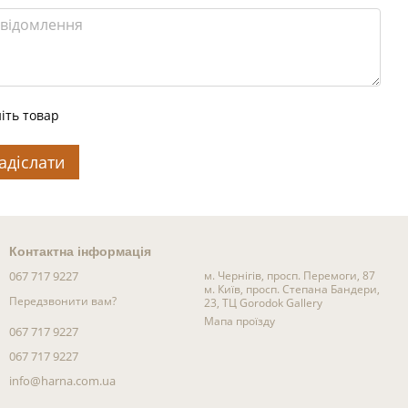
іть товар
адіслати
Контактна інформація
067 717 9227
м. Чернігів, просп. Перемоги, 87
м. Київ, просп. Степана Бандери,
Передзвонити вам?
23, ТЦ Gorodok Gallery
Мапа проїзду
067 717 9227
067 717 9227
info@harna.com.ua