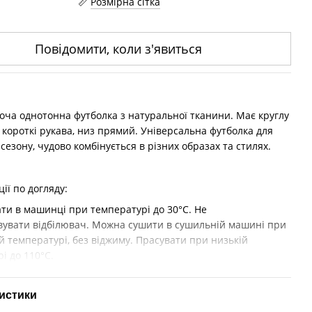
Розмірна сітка
Повідомити, коли з'явиться
оча однотонна футболка з натуральної тканини. Має круглу
 короткі рукава, низ прямий. Універсальна футболка для
 сезону, чудово комбінується в різних образах та стилях.
ії по догляду:
ти в машинці при температурі до 30°C. Не
вувати відбілювач. Можна сушити в сушильній машині при
й температурі, без віджиму. Прасувати при низькій
і до 110°С.
истики