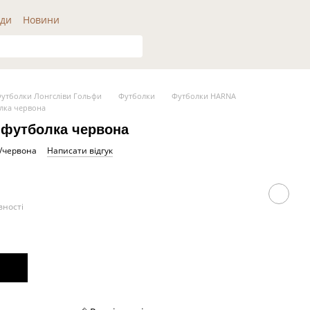
ди
Новини
утболки Лонгсліви Гольфи
Футболки
Футболки HARNA
лка червона
 футболка червона
1/червона
Написати відгук
вності
S