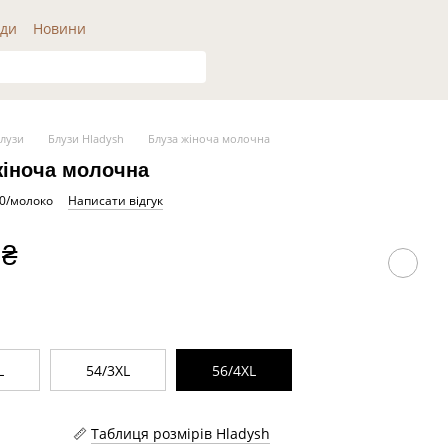
ди
Новини
лузи
Блузи Hladysh
Блуза жіноча молочна
жіноча молочна
10/молоко
Написати відгук
 ₴
L
54/3XL
56/4XL
Таблиця розмірів Hladysh