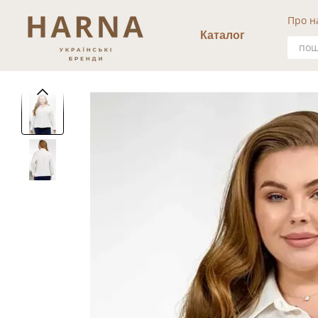
Перейти к основному контенту
Про н
Уго
Каталог