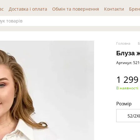
ас
Доставка і оплата
Обмін та повернення
Контакти
Брен
да користувача
Публічна оферта
Відгуки про нас
Головна
Б
Блуза 
Артикул: 52
1 299
В наявності
Розмір
52/2X