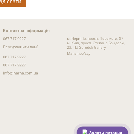
адіслати
Контактна інформація
067 717 9227
м. Чернігів, просп. Перемоги, 87
м. Київ, просп. Степана Бандери,
Передзвонити вам?
23, ТЦ Gorodok Gallery
Мапа проїзду
067 717 9227
067 717 9227
info@harna.com.ua
Задати питання