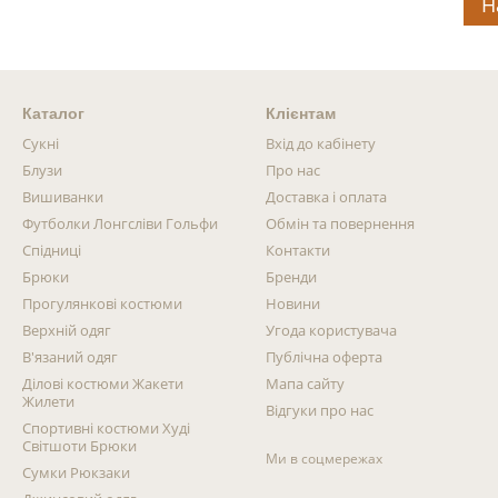
Н
Каталог
Клієнтам
Сукні
Вхід до кабінету
Блузи
Про нас
Вишиванки
Доставка і оплата
Футболки Лонгсліви Гольфи
Обмін та повернення
Спідниці
Контакти
Брюки
Бренди
Прогулянкові костюми
Новини
Верхній одяг
Угода користувача
В'язаний одяг
Публічна оферта
Ділові костюми Жакети
Мапа сайту
Жилети
Відгуки про нас
Спортивні костюми Худі
Світшоти Брюки
Ми в соцмережах
Сумки Рюкзаки