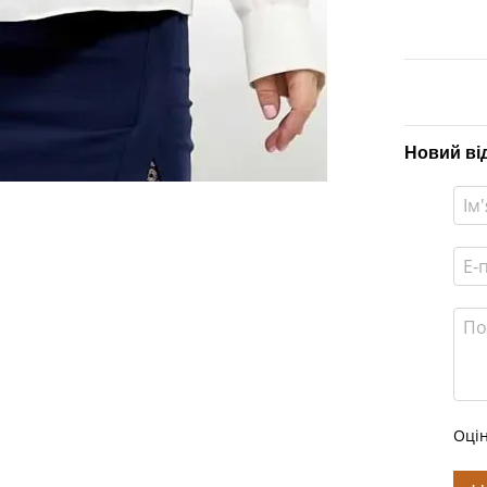
Новий ві
Оцін