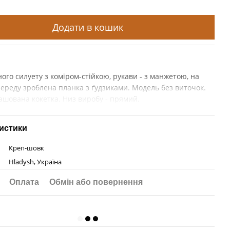
Додати в кошик
ного силуету з коміром-стійкою, рукави - з манжетою, на
переду зроблена планка з ґудзиками. Модель без виточок.
ашована кокетка. Низ виробу - прямий.
истики
Креп-шовк
Hladysh, Україна
Оплата
Обмін або повернення