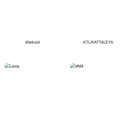
Markush
KTL/KATTALEYA