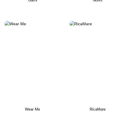
Garni
Nolvit
Wear Me
RicaMare