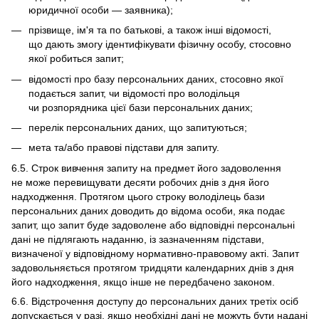
юридичної особи — заявника);
прізвище, ім'я та по батькові, а також інші відомості,
що дають змогу ідентифікувати фізичну особу, стосовно
якої робиться запит;
відомості про базу персональних даних, стосовно якої
подається запит, чи відомості про володільця
чи розпорядника цієї бази персональних даних;
перелік персональних даних, що запитуються;
мета та/або правові підстави для запиту.
6.5. Строк вивчення запиту на предмет його задоволення
не може перевищувати десяти робочих днів з дня його
надходження. Протягом цього строку володілець бази
персональних даних доводить до відома особи, яка подає
запит, що запит буде задоволене або відповідні персональні
дані не підлягають наданню, із зазначенням підстави,
визначеної у відповідному нормативно-правовому акті. Запит
задовольняється протягом тридцяти календарних днів з дня
його надходження, якщо інше не передбачено законом.
6.6. Відстрочення доступу до персональних даних третіх осіб
допускається у разі, якщо необхідні дані не можуть бути надані