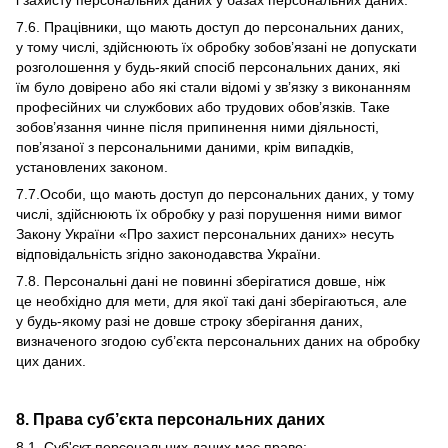
і захисту персональних даних у базах персональних даних.
7.6. Працівники, що мають доступ до персональних даних,
у тому числі, здійснюють їх обробку зобов’язані не допускати
розголошення у будь-який спосіб персональних даних, які
їм було довірено або які стали відомі у зв’язку з виконанням
професійних чи службових або трудових обов’язків. Таке
зобов’язання чинне після припинення ними діяльності,
пов’язаної з персональними даними, крім випадків,
установлених законом.
7.7.Особи, що мають доступ до персональних даних, у тому
числі, здійснюють їх обробку у разі порушення ними вимог
Закону України «Про захист персональних даних» несуть
відповідальність згідно законодавства України.
7.8. Персональні дані не повинні зберігатися довше, ніж
це необхідно для мети, для якої такі дані зберігаються, але
у будь-якому разі не довше строку зберігання даних,
визначеного згодою суб’єкта персональних даних на обробку
цих даних.
8. Права суб’єкта персональних даних
8.1. Суб'єкт персональних даних має право: