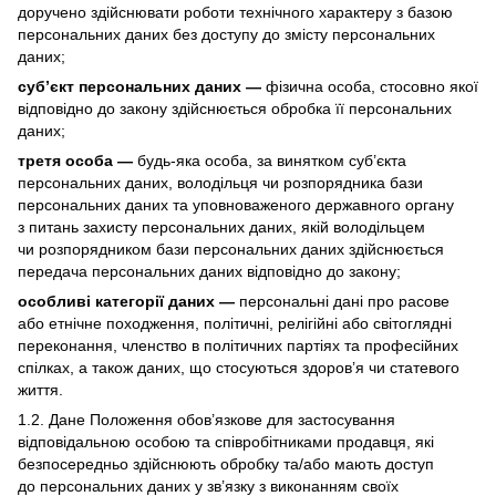
доручено здійснювати роботи технічного характеру з базою
персональних даних без доступу до змісту персональних
даних;
суб’єкт персональних даних —
фізична особа, стосовно якої
відповідно до закону здійснюється обробка її персональних
даних;
третя особа —
будь-яка особа, за винятком суб’єкта
персональних даних, володільця чи розпорядника бази
персональних даних та уповноваженого державного органу
з питань захисту персональних даних, якій володільцем
чи розпорядником бази персональних даних здійснюється
передача персональних даних відповідно до закону;
особливі категорії даних —
персональні дані про расове
або етнічне походження, політичні, релігійні або світоглядні
переконання, членство в політичних партіях та професійних
спілках, а також даних, що стосуються здоров’я чи статевого
життя.
1.2. Дане Положення обов’язкове для застосування
відповідальною особою та співробітниками продавця, які
безпосередньо здійснюють обробку та/або мають доступ
до персональних даних у зв’язку з виконанням своїх