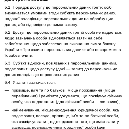
6.1. Порядок доступу до персональних даних третіх осіб
визначається умовами згоди суб'єкта персональних даних,
наданої володільцю персональних даних на обробку цих
даних, або відповідно до вимог закону.
6.2. Доступ до персональних даних третій особі не надається,
якщо зазначена особа відмовляється взяти на себе
зобов'язання щодо забезпечення виконання вимог Закону
України «Про захист персональних даних» або неспроможна
їх забезпечити.
6.3. Суб'єкт відносин, пов'язаних з персональними даними,
подає запит щодо доступу (далі — запит) до персональних
даних володільцю персональних даних.
6.4. У запиті зазначаються:
прізвище, ім'я та по батькові, місце проживання (місце
перебування) і реквізити документа, що посвідчує фізичну
особу, яка подає запит (для фізичної особи — заявника);
найменування, місцезнаходження юридичної особи, яка
подає запит, посада, прізвище, ім'я та по батькові особи,
яка засвідчує запит; підтвердження того, що зміст запиту
відповідає повноваженням юридичної особи (для