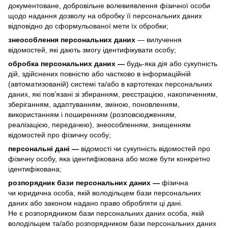
документоване, добровільне волевиявлення фізичної особи
щодо надання дозволу на обробку її персональних даних
відповідно до сформульованої мети їх обробки;
знеособлення персональних даних
— вилучення
відомостей, які дають змогу ідентифікувати особу;
обробка персональних даних —
будь-яка дія або сукупність
дій, здійснених повністю або частково в інформаційній
(автоматизованій) системі та/або в картотеках персональних
даних, які пов’язані зі збиранням, реєстрацією, накопиченням,
зберіганням, адаптуванням, зміною, поновленням,
використанням і поширенням (розповсюдженням,
реалізацією, передачею), знеособленням, знищенням
відомостей про фізичну особу;
персональні дані —
відомості чи сукупність відомостей про
фізичну особу, яка ідентифікована або може бути конкретно
ідентифікована;
розпорядник бази персональних даних —
фізична
чи юридична особа, якій володільцем бази персональних
даних або законом надано право обробляти ці дані.
Не є розпорядником бази персональних даних особа, якій
володільцем та/або розпорядником бази персональних даних