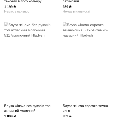
тенселу білого кольору
сатиновий
1 199 ₴
659 ₴
Немає в наявності
Немає в наявності
Блуза жіноча без рукавів топ
Блуза жіноча сорочка темно-
атласний молочний
синя
1 099 ₴
859 ₴