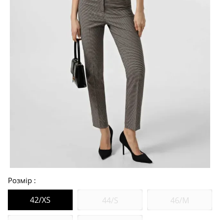
Розмір
42/XS
44/S
46/M