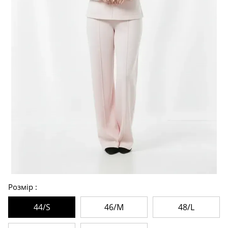
Розмір
44/S
46/M
48/L