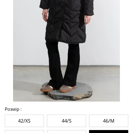
Розмір
42/XS
44/S
46/M