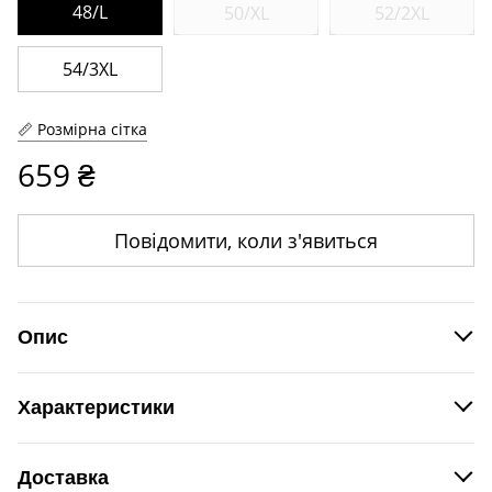
48/L
50/XL
52/2XL
54/3XL
Розмірна сітка
659 ₴
Повідомити, коли з'явиться
Опис
Базова жіноча майка.
Характеристики
Виробник
Velia
Доставка