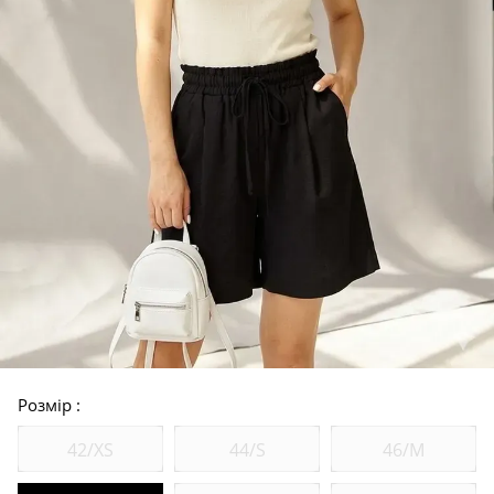
Розмір
42/XS
44/S
46/M