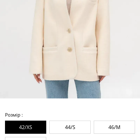
Розмір
42/XS
44/S
46/M