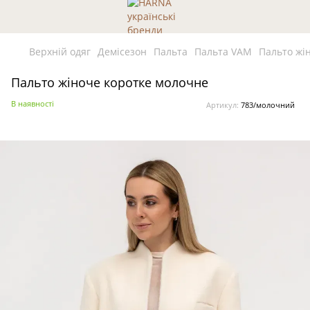
Верхній одяг
Демісезон
Пальта
Пальта VAM
Пальто жі
Пальто жіноче коротке молочне
В наявності
Артикул:
783/молочний