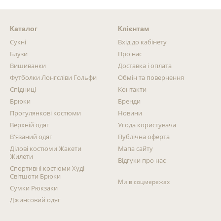
Каталог
Клієнтам
Сукні
Вхід до кабінету
Блузи
Про нас
Вишиванки
Доставка і оплата
Футболки Лонгсліви Гольфи
Обмін та повернення
Спідниці
Контакти
Брюки
Бренди
Прогулянкові костюми
Новини
Верхній одяг
Угода користувача
В'язаний одяг
Публічна оферта
Ділові костюми Жакети
Мапа сайту
Жилети
Відгуки про нас
Спортивні костюми Худі
Світшоти Брюки
Ми в соцмережах
Сумки Рюкзаки
Джинсовий одяг