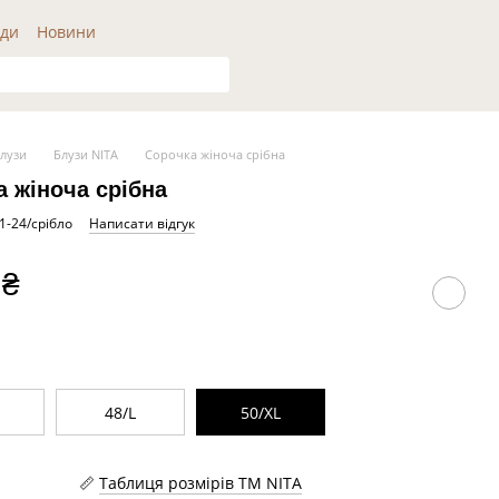
ди
Новини
лузи
Блузи NITA
Сорочка жіноча срібна
 жіноча срібна
1-24/срібло
Написати відгук
 ₴
48/L
50/XL
Таблиця розмірів ТМ NITA