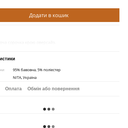
Додати в кошик
оча сорочка крою оверсайз.
истики
ини
95% бавовна, 5% поліестер
NITA, Україна
Оплата
Обмін або повернення