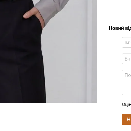
Новий ві
Оцін
Н