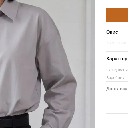
Опис
Базова жін
Характер
Склад ткан
Виробник
Доставка