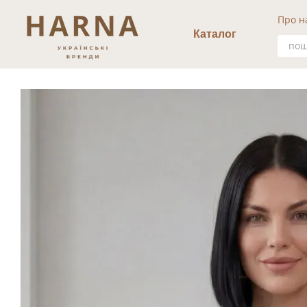
Перейти к основному контенту
Про н
Уго
Каталог