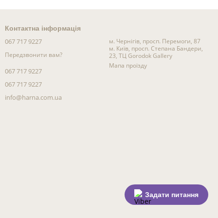
Контактна інформація
067 717 9227
м. Чернігів, просп. Перемоги, 87
м. Київ, просп. Степана Бандери,
Передзвонити вам?
23, ТЦ Gorodok Gallery
Мапа проїзду
067 717 9227
067 717 9227
info@harna.com.ua
Задати питання