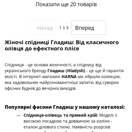
Показати ще 20 товарів
Назад
Вперед
1
з 3
Жіночі спідниці Гладиш: Від класичного
олівця до ефектного плісе
Спідниця - це основа жіночності, а спідниці від
українського бренду
Гладиш (Hladysh)
- це ще й гарантія
якості. В інтернет-магазині
HARNA
ми зібрали колекцію,
яка задовольняє найрізноманітніші запити, від суворих
офісних буднів до вечірніх виходів.
Популярні фасони Гладиш у нашому каталозі:
Спідниця-олівець та прямий крій:
Моделі з
високою посадкою та довжиною за коліно -
еталон ділового стилю. Наявність розрізів