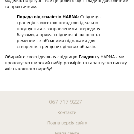
моделях по фігурі - все це робить одяг Гладиш довговічним
та практичним.
Порада від стилістів HARNA:
Спідниця-
трапеція з високою посадкою ідеально
поєднується з заправленими всередину
блузами, а пряма спідниця зі шліцею та
ременем - з об’ємними піджаками для
створення трендових ділових образів.
Обирайте свою ідеальну спідницю
Гладиш
у HARNA - ми
пропонуємо широкий вибір розмірів та гарантуємо високу
якість кожного виробу!
067 717 9227
Контакти
Повна версія сайту
Мапа сайту