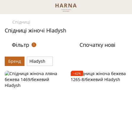
Спідниці
Спідниці жіночі Hladysh
Фільтр
Спочатку нові
1
Бренд
Hladysh
−42%