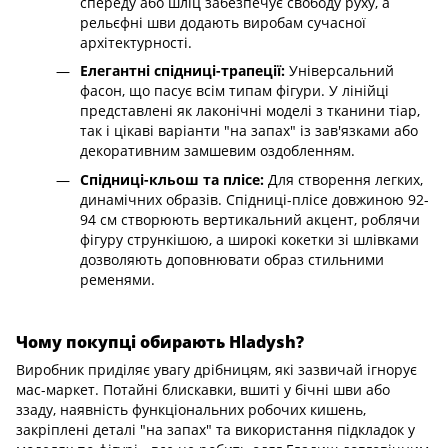
спереду або шліц забезпечує свободу руху, а
рельєфні шви додають виробам сучасної
архітектурності.
Елегантні спідниці-трапеції:
Універсальний
фасон, що пасує всім типам фігури. У лінійці
представлені як лаконічні моделі з тканини тіар,
так і цікаві варіанти "на запах" із зав'язками або
декоративним замшевим оздобленням.
Спідниці-кльош та плісе:
Для створення легких,
динамічних образів. Спідниці-плісе довжиною 92-
94 см створюють вертикальний акцент, роблячи
фігуру стрункішою, а широкі кокетки зі шлівками
дозволяють доповнювати образ стильними
ременями.
Чому покупці обирають Hladysh?
Виробник приділяє увагу дрібницям, які зазвичай ігнорує
мас-маркет. Потайні блискавки, вшиті у бічні шви або
ззаду, наявність функціональних робочих кишень,
закріплені деталі "на запах" та використання підкладок у