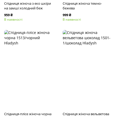
Спідниця жіноча з еко шкіри
Спідниця жіноча темно-
на замші холодний беж
бежева
959 ₴
999 ₴
В наявності
В наявності
Спідниця-плісе жіноча чорна
Спідниця жіноча вельветова