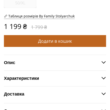
50/XL
Таблиця розмірів By Family Stolyarchuk
1 199 ₴
1 799 ₴
Додати в кошик
Опис
Спідниця жіноча з тенселу, пояс на резинці.
Характеристики
Тканина
Тенсел
Виробник
By Family Stolyarchuk, Україна
Доставка
Новою поштою
згідно
Доставка
за рахунок Покупця
тарифів Нової пошти.