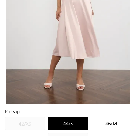
Розмір
44/S
46/M
42/XS