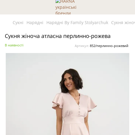
Сукні
Нарядні
Нарядні By Family Stolyarchuk
Сукня жіно
Сукня жіноча атласна перлинно-рожева
В наявності
Артикул:
852/перлинно-рожевий