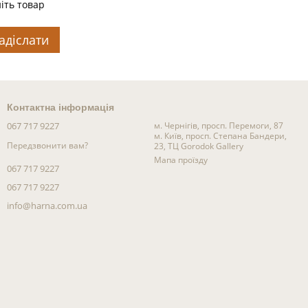
іть товар
адіслати
Контактна інформація
067 717 9227
м. Чернігів, просп. Перемоги, 87
м. Київ, просп. Степана Бандери,
Передзвонити вам?
23, ТЦ Gorodok Gallery
Мапа проїзду
067 717 9227
067 717 9227
info@harna.com.ua