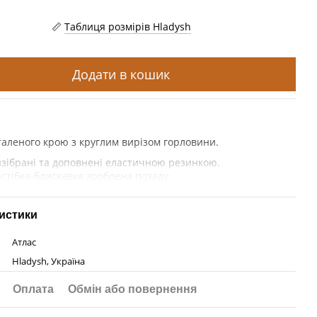
Таблиця розмірів Hladysh
Додати в кошик
аленого крою з круглим вирізом горловини.
изібрані та доповнені еластичною резинкою.
стібка-блискавка зроблена позаду.
истики
Атлас
Hladysh, Україна
Оплата
Обмін або повернення