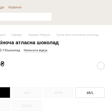
ди
Новини
укні
Нарядні
Нарядні Hladysh
Сукня жіноча атласна шоколад
жіноча атласна шоколад
22-13/шоколад
Написати відгук
 ₴
S
44/S
46/M
48/L
L
52/2XL