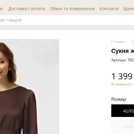
ас
Доставка і оплата
Обмін та повернення
Контакти
Брен
да користувача
Публічна оферта
Відгуки про нас
Головна
С
Сукня 
Артикул: 70
1 399
В наявності
Розмір
42/X
50/X