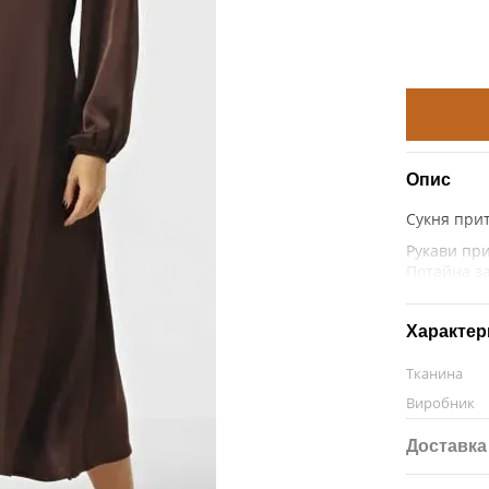
Опис
Сукня прит
Рукави пр
Потайна за
Характер
Тканина
Виробник
Доставка