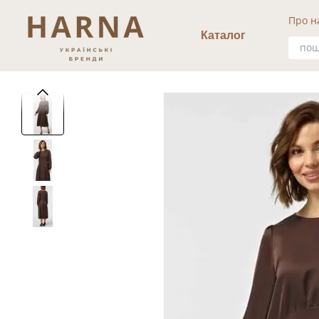
Перейти к основному контенту
Про н
Уго
Каталог