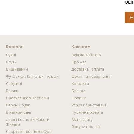
Оцін
Н
Каталог
Клієнтам
Сукні
Вхід до кабінету
Блузи
Про нас
Вишиванки
Доставка і оплата
Футболки Лонгсліви Гольфи
Обмін та повернення
Спідниці
Контакти
Брюки
Бренди
Прогулянкові костюми
Новини
Верхній одяг
Угода користувача
В'язаний одяг
Публічна оферта
Ділові костюми Жакети
Мапа сайту
Жилети
Відгуки про нас
Спортивні костюми Худі