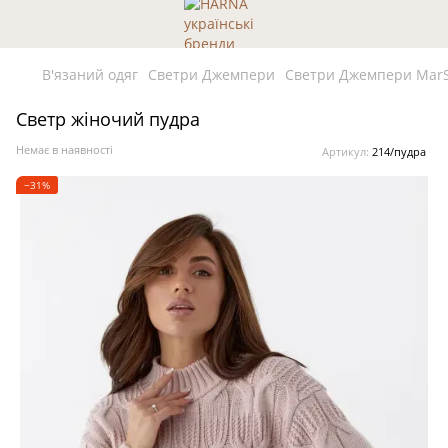
В'язаний одяг
Светри Джемпери
Светри Джемпери Mar
Светр жіночий пудра
Немає в наявності
Артикул:
214/пудра
−31%