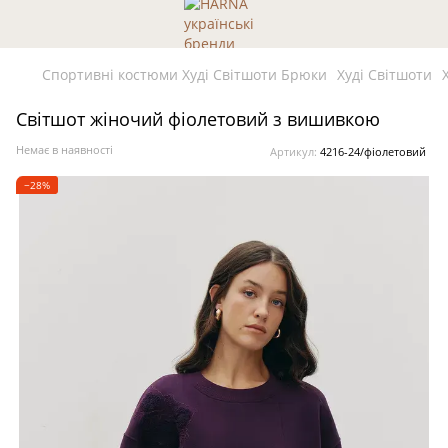
Спортивні костюми Худі Світшоти Брюки
Худі Світшоти
Світшот жіночий фіолетовий з вишивкою
Немає в наявності
Артикул:
4216-24/фіолетовий
−28%